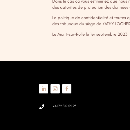
Dans le cas où vous estimeriez que nous 
des autorités de protection des données 
La politique de confidentialité et toutes 
des tribunaux du siège de KATHY LOCHER
Le Mont-sur-Rolle le 1er septembre 2023
+41 79 810 59 93
