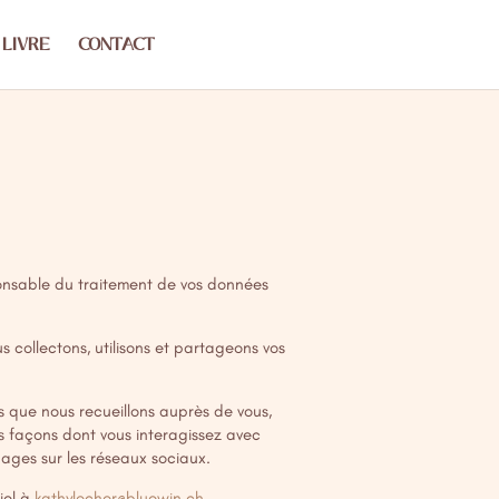
LIVRE
CONTACT
ponsable du traitement de vos données
collectons, utilisons et partageons vos
s que nous recueillons auprès de vous,
s façons dont vous interagissez avec
pages sur les réseaux sociaux.
iel à
kathylocher@bluewin.ch
.