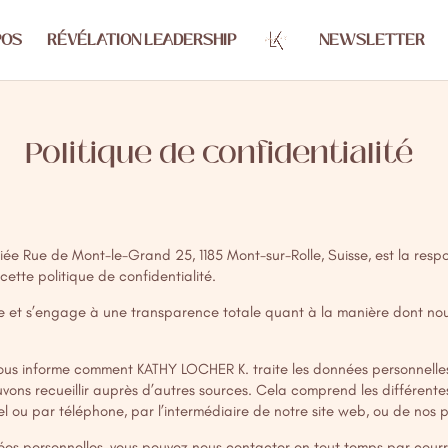
POS
RÉVÉLATION LEADERSHIP
NEWSLETTER
Politique de confidentialité
liée Rue de Mont-le-Grand 25, 1185 Mont-sur-Rolle, Suisse, est la res
ette politique de confidentialité.
e et s’engage à une transparence totale quant à la manière dont nous 
 vous informe comment KATHY LOCHER K. traite les données personnelle
vons recueillir auprès d’autres sources. Cela comprend les différente
 ou par téléphone, par l’intermédiaire de notre site web, ou de nos 
ées personnelles, vous pouvez nous contacter en tout temps par courr