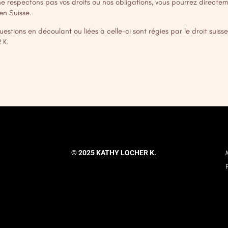
ne respectons pas vos droits ou nos obligations, vous pourrez directe
en Suisse.
questions en découlant ou liées à celle-ci sont régies par le droit sui
 K.
© 2025 KATHY LOCHER K.