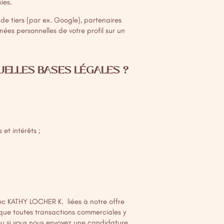
kies
.
 tiers (par ex. Google), partenaires
ées personnelles de votre profil sur un
UELLES BASES LÉGALES ?
 et intérêts ;
vec KATHY LOCHER K. liées à notre offre
 que toutes transactions commerciales y
ou si vous nous envoyez une candidature